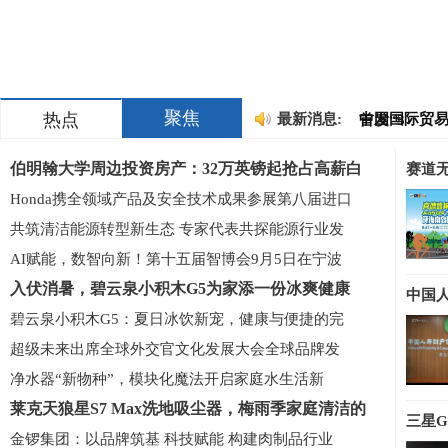
中国会展人大
火气
中国会展人
好事,
smart精灵
smart精灵
车新
逐光盛夏，
车新
EZ-60首次
会展商
聚焦
热点
最新消息:
中国国际贸
首发“3
海南省农业
署合作
上海永帆机
伯明翰大学周边投资房产：32万英镑起抢占高薪白
赛道无
淮安浪里马
赋能流
中国会展人大
火气
Honda携全领域产品及安全技术成果参展第八届进口
中国会展人
好事,
smart精灵
共筑清洁能源转型新生态 专家代表共探能源行业发
smart精灵
车新
AI赋能，数智向新！第十五届智博会9月5日在宁波
逐光盛夏，
车新
EZ-60首次
会展商
入伏消暑，碧云泉小积木G5为家添一份冰爽健康
中国
中国国际贸
首发“3
海南省农业
署合作
碧云泉小积木G5：夏日冰饮新宠，健康与便捷的完
上海永帆机
超级未来出席全球外交官文化发展大会全球品牌发
赋能流
净水器“新物种”，模块化魔法开启家庭水生活新
莱克天狼星S7 Max洗地吸尘器，梅雨季家庭清洁的
三星Ga
金锣集团：以品牌筑基 科技赋能 构建肉制品行业