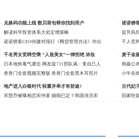
兑换码功能上线 数贝荷包帮你找到用户
诺诺镑
·
·
解读科学投资体系大岩定增策略
提升风
·
·
诺诺镑客CEO何建对现行《网贷管理办法》作出
千人竞聘
·
·
千名男女竞聘空乘 “人造美女”一律拒绝 浓妆
麦子金
·
·
日本地铁毒气袭击 网友提731部队讽：拿自己人
韩媒公
·
·
兽兽门全套视频完整版 兽兽门全套黑木耳照片
小牛在
·
·
地产进入白银时代 轻重并举才有前途?
古代妃
·
·
宋慧乔被曝相恋宋仲基 婚期已定？韩国演员宋
回家吃饭
·
·