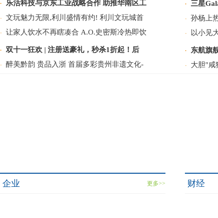
乐活科技与京东工业战略合作 助推华南区工
三星Gal
·
·
文玩魅力无限,利川盛情有约! 利川文玩城首
孙杨上
·
·
让家人饮水不再瞎凑合 A.O.史密斯冷热即饮
以小见
·
·
双十一狂欢 | 注册送豪礼，秒杀1折起！后
东航旗
·
·
醉美黔韵 贵品入浙 首届多彩贵州非遗文化-
大胆"咸
·
·
企业
财经
更多>>