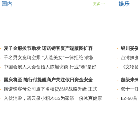
国内
娱乐
更多>>
麦子金服拔节劲发 诺诺镑客资产端版图扩容
银川妥
·
·
千名男女竞聘空乘 “人造美女”一律拒绝 浓妆
台湾妹变
·
·
中国会展人大会创始人陈旭访谈:行业"卷"是好
《文物
·
·
国庆将至 随行付提醒商户关注假日资金安全
超级未
·
·
诺诺镑客母公司旗下名校贷品牌战略升级 正式
双十一狂
·
·
入伏消暑，碧云泉小积木G5为家添一份冰爽健康
EZ-6
·
·